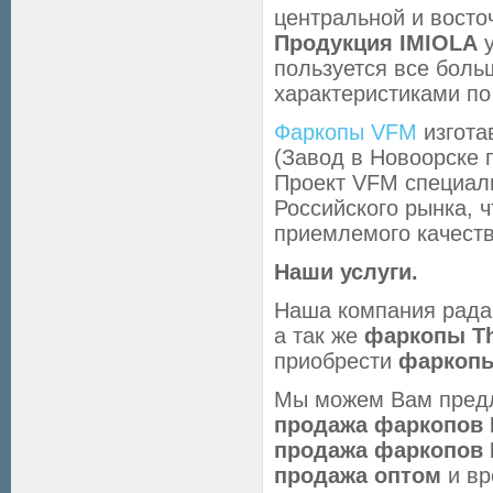
центральной и восто
Продукция IMIOLA
у
пользуется все бол
характеристиками по 
Фаркопы VFM
изгота
(Завод в Новоорске п
Проект VFM специал
Российского рынка, 
приемлемого качеств
Наши услуги.
Наша компания рад
а так же
фаркопы Th
приобрести
фаркопы
Мы можем Вам предл
продажа фаркопов 
продажа фаркопов
продажа оптом
и вр