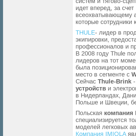
систем и тягово-сце
идет вперед, за сче
всеохватывающему а
которые сотрудники 
THULE
- лидер в про
экипировки, предос
профессионалов и пр
В 2008 году Thule по
лидеров на тот моме
была позиционирован
место в сегменте с
W
Сейчас
Thule-Brink
-
устройств
и электро
в Нидерландах, Дани
Польше и Швеции, б
Польская
компания 
специализируется то
моделей легковых а
Компания IMIOLA
явл