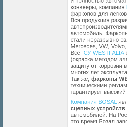
и полностью автомат
конвееры, компания
фаркопов для легков
Вся продукция разра
автопроизводителям
автомобиль. Фаркопы
стали неразрывно св
Mercedes, VW, Volvo, 
Все
ТСУ WESTFALIA
о
(окраска методом эл
защиту от коррозии 
многих лет эксплуат
Так же,
фаркопы WE
техническими реглам
гарантирует высокий 
Компания BOSAL
явл
сцепных устройств
автомобилей. На Ро
это время Бозал за