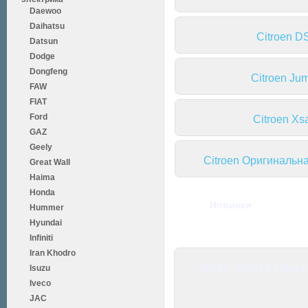
Daewoo
Daihatsu
Citroen D
Datsun
Dodge
Dongfeng
Citroen Ju
FAW
FIAT
Ford
Citroen Xs
GAZ
Geely
Citroen Оригинальн
Great Wall
Haima
Honda
Новинки
Hummer
Hyundai
Infiniti
Iran Khodro
305437300113 Ориги
Isuzu
Iveco
JAC