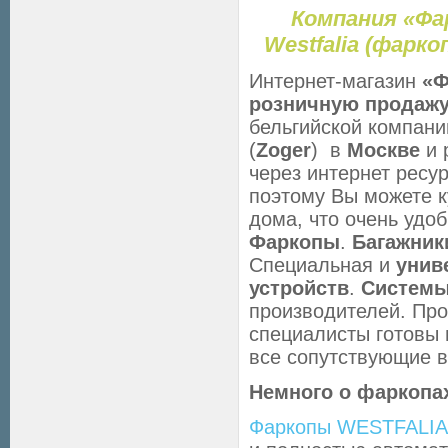
Компания «Фа
Westfalia (фаркоп
Интернет-магазин
«Ф
розничную
продаж
бельгийской компан
(
Zoger
) в
Москве
и 
через интернет ресу
поэтому Вы можете к
дома, что очень удоб
Фаркопы
.
Багажник
Специальная и
униве
устройств
.
Системы
производителей. Пр
специалисты готовы
все сопутствующие в
Немного о фаркопа
Фаркопы WESTFALIA