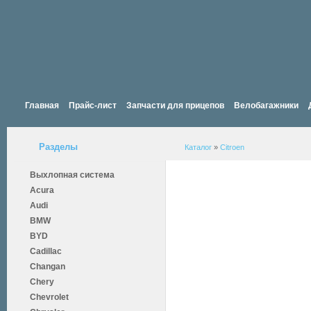
Главная
Прайс-лист
Запчасти для прицепов
Велобагажники
Разделы
Каталог
»
Citroen
Выхлопная система
Acura
Audi
BMW
BYD
Cadillac
Changan
Chery
Chevrolet