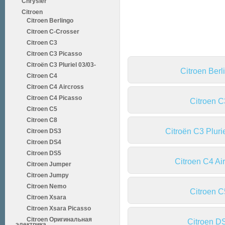
Chrysler
Citroen
Citroen
Citroen Berlingo
Citroen C-Crosser
Подкатегории:
Citroen C3
Citroen C3 Picasso
Citroën C3 Pluriel 03/03-
Citroen Berl
Citroen C4
Citroen C4 Aircross
Citroen C4 Picasso
Citroen C
Citroen C5
Citroen C8
Citroën C3 Pluri
Citroen DS3
Citroen DS4
Citroen DS5
Citroen C4 Ai
Citroen Jumper
Citroen Jumpy
Citroen Nemo
Citroen C
Citroen Xsara
Citroen Xsara Picasso
Citroen Оригинальная
Citroen D
электрика