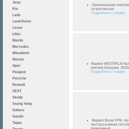
Jeep
Оригинальная электрик
Kia
ти контактная
Подробнее о товаре.
Lada
Land Rover
Lexus
Lifan
Mazda
322
Mercedes
Mitsubishi
Nissan
Фаркоп WESTFALIA Арт
Opel
ключом Нагрузка: 3500
Подробнее о товаре.
Peugeot
Porsche
Renault
SEAT
Skoda
Ssang Yong
Subaru
Suzuki
Фаркоп Bosal-VFM Арт
Tagaz
быстросъемная система
Невидимый...