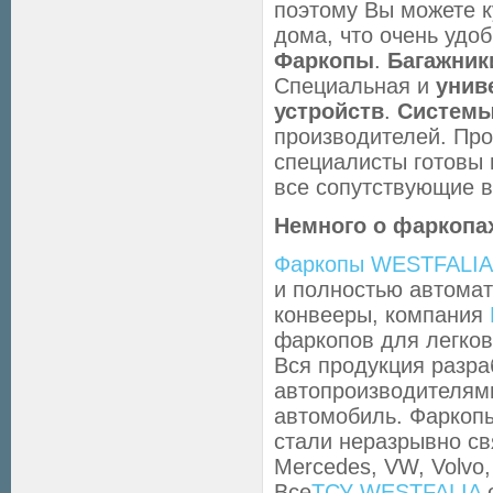
поэтому Вы можете к
дома, что очень удоб
Фаркопы
.
Багажник
Специальная и
униве
устройств
.
Системы
производителей. Пр
специалисты готовы
все сопутствующие в
Немного о фаркопа
Фаркопы WESTFALIA
и полностью автомат
конвееры, компания
фаркопов для легков
Вся продукция разра
автопроизводителям
автомобиль. Фаркопы
стали неразрывно св
Mercedes, VW, Volvo, 
Все
ТСУ WESTFALIA
о