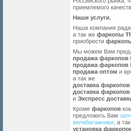
Российского рынка, 
приемлемого качеств
Наши услуги.
Наша компания рад
а так же
фаркопы Th
приобрести
фаркопы
Мы можем Вам предл
продажа фаркопов 
продажа фаркопов
продажа оптом
и вр
а так же
доставка фаркопов
доставка фаркопов
и
Экспресс доставк
Кроме
фаркопов
ко
предложить Вам
зап
велобагажники
, а т
установка фаркопов 