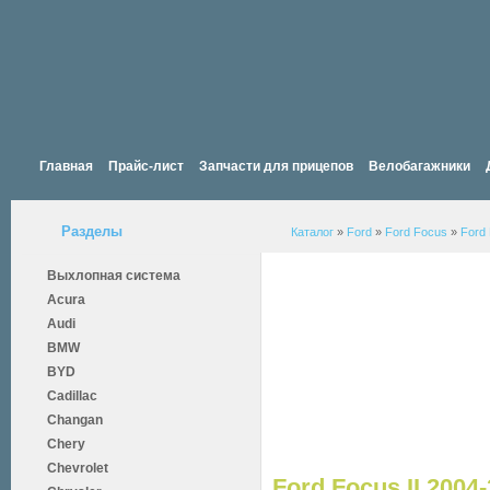
Главная
Прайс-лист
Запчасти для прицепов
Велобагажники
Разделы
Каталог
»
Ford
»
Ford Focus
»
Ford 
Выхлопная система
Acura
Audi
BMW
BYD
Cadillac
Changan
Chery
Chevrolet
Ford Focus II 2004