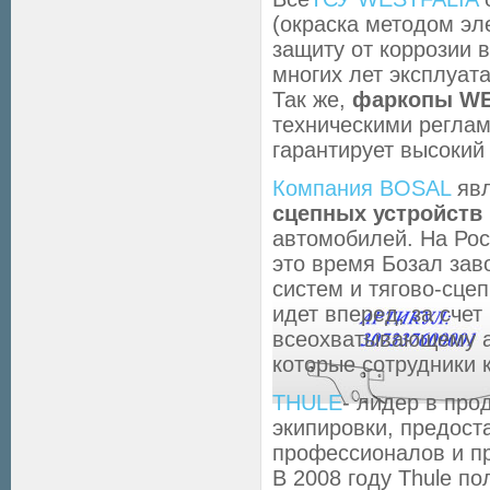
(окраска методом эл
защиту от коррозии 
многих лет эксплуат
Так же,
фаркопы WE
техническими реглам
гарантирует высокий 
Компания BOSAL
явл
сцепных устройств
автомобилей. На Ро
это время Бозал за
систем и тягово-сце
идет вперед, за сче
всеохватывающему а
которые сотрудники 
THULE
- лидер в про
экипировки, предос
профессионалов и пр
В 2008 году Thule по