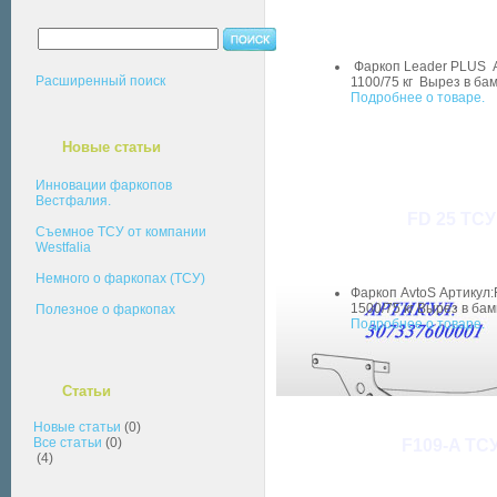
Фаркоп Leader PLUS А
Расширенный поиск
1100/75 кг Вырез в ба
Подробнее о товаре.
Новые статьи
Инновации фаркопов
Вестфалия.
FD 25 ТСУ
Съемное ТСУ от компании
Westfalia
Немного о фаркопах (ТСУ)
Фаркоп AvtoS Артикул:
1500/75 кг Вырез в бам
Полезное о фаркопах
Подробнее о товаре.
Статьи
Новые статьи
(0)
Все статьи
(0)
F109-A ТСУ
(4)