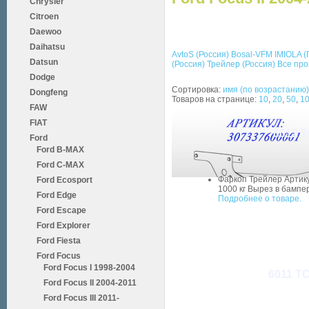
Chrysler
Citroen
Daewoo
Daihatsu
AvtoS (Россия)
Bosal-VFM
IMIOLA 
Datsun
(Россия)
Трейлер (Россия)
Все пр
Dodge
Сортировка:
имя (по возрастанию)
Dongfeng
Товаров на странице:
10
,
20
,
50
,
1
FAW
FIAT
6012 Т
Ford
Ford B-MAX
Ford C-MAX
Фаркоп Трейлер Артику
Ford Ecosport
1000 кг Вырез в бампере
Ford Edge
Подробнее о товаре.
Ford Escape
Ford Explorer
Ford Fiesta
Ford Focus
Ford Focus I 1998-2004
6011 ТС
Ford Focus II 2004-2011
Ford Focus III 2011-