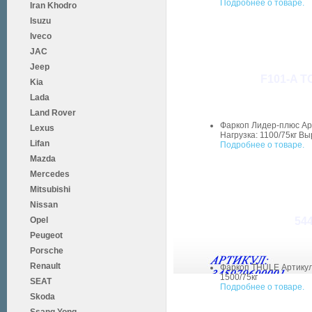
Подробнее о товаре.
Iran Khodro
Isuzu
Iveco
JAC
Jeep
F101-A ТС
Kia
Lada
Land Rover
Фаркоп Лидер-плюс Арт
Lexus
Нагрузка: 1100/75кг Вы
Lifan
Подробнее о товаре.
Mazda
Mercedes
Mitsubishi
Nissan
Opel
544
Peugeot
Porsche
Renault
Фаркоп THULE Артикул:
1500/75кг
SEAT
Подробнее о товаре.
Skoda