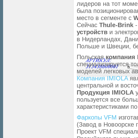
лидеров на тот моме
была позиционирован
место в сегменте с
W
Сейчас
Thule-Brink
-
устройств
и электро
в Нидерландах, Дани
Польше и Швеции, б
Польская
компания 
специализируется то
моделей легковых а
Компания IMIOLA
явл
центральной и восто
Продукция IMIOLA
у
пользуется все бол
характеристиками по 
Фаркопы VFM
изгота
(Завод в Новоорске п
Проект VFM специал