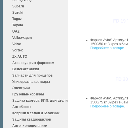
Ssang Yong
Subaru
Suzuki
Tagaz
FD 19 
Toyota
UAZ
Volkswagen
Фаркоп AvtoS Артикул:
Volvo
1500/50 кг Вырез в бам
Подробнее о товаре.
Vortex
ZX AUTO
Аксессуары к фаркопам
Велобагажники
Запчасти для прицепов
FD 20
Универсальные шары
Электрика
Грузовые корзины
Фаркоп AvtoS Артикул:
Защита картера, КПП, двигателя
1500/75 кг Вырез в бам
Подробнее о товаре.
Автобоксы
Коврики в салон и багажник
Защиты квадроциклов
Авто- холодильники