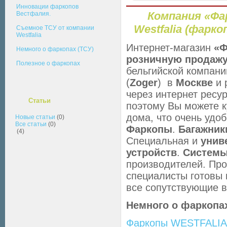
Инновации фаркопов
Компания «Фа
Вестфалия.
Westfalia (фаркоп
Съемное ТСУ от компании
Westfalia
Интернет-магазин
«Ф
Немного о фаркопах (ТСУ)
розничную
продаж
Полезное о фаркопах
бельгийской компан
(
Zoger
) в
Москве
и 
через интернет ресу
Статьи
поэтому Вы можете к
дома, что очень удоб
Новые статьи
(0)
Все статьи
(0)
Фаркопы
.
Багажник
(4)
Специальная и
униве
устройств
.
Системы
производителей. Пр
специалисты готовы
все сопутствующие в
Немного о фаркопа
Фаркопы WESTFALIA