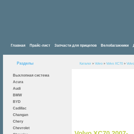
Главная
Прайс-лист
Запчасти для прицепов
Велобагажники
Разделы
Каталог
»
Volvo
»
Volvo XC70
»
Volv
Выхлопная система
Acura
Audi
BMW
BYD
Cadillac
Changan
Chery
Chevrolet
Volvo XC70 2007-