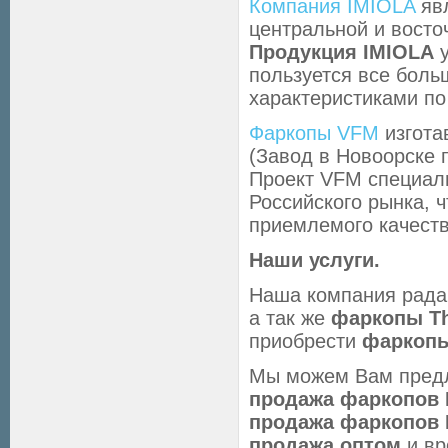
Компания IMIOLA
явл
центральной и восто
Продукция IMIOLA
у
пользуется все бол
характеристиками по 
Фаркопы VFM
изгота
(Завод в Новоорске п
Проект VFM специал
Российского рынка, 
приемлемого качеств
Наши услуги.
Наша компания рад
а так же
фаркопы Th
приобрести
фаркопы
Мы можем Вам предл
продажа фаркопов 
продажа фаркопов
продажа оптом
и вр