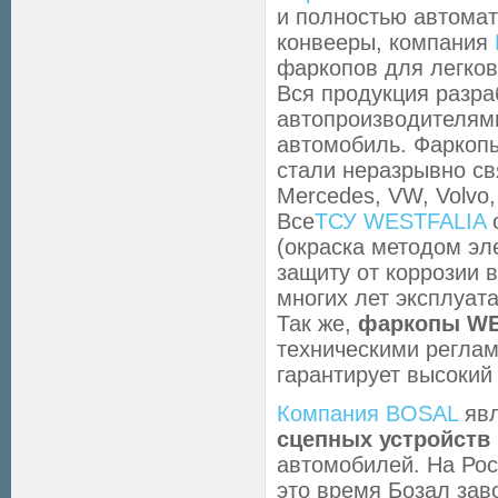
и полностью автомат
конвееры, компания
фаркопов для легков
Вся продукция разра
автопроизводителям
автомобиль. Фаркопы
стали неразрывно св
Mercedes, VW, Volvo, 
Все
ТСУ WESTFALIA
о
(окраска методом эл
защиту от коррозии 
многих лет эксплуат
Так же,
фаркопы WE
техническими реглам
гарантирует высокий 
Компания BOSAL
явл
сцепных устройств
автомобилей. На Ро
это время Бозал за