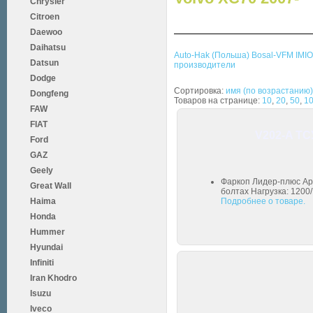
Chrysler
Citroen
Daewoo
Daihatsu
Auto-Hak (Польша)
Bosal-VFM
IMI
Datsun
производители
Dodge
Сортировка:
имя (по возрастанию)
Dongfeng
Товаров на странице:
10
,
20
,
50
,
1
FAW
FIAT
V202-A ТС
Ford
GAZ
Geely
Фаркоп Лидер-плюс Арт
Great Wall
болтах Нагрузка: 1200/
Haima
Подробнее о товаре.
Honda
Hummer
Hyundai
Infiniti
Iran Khodro
Isuzu
Iveco