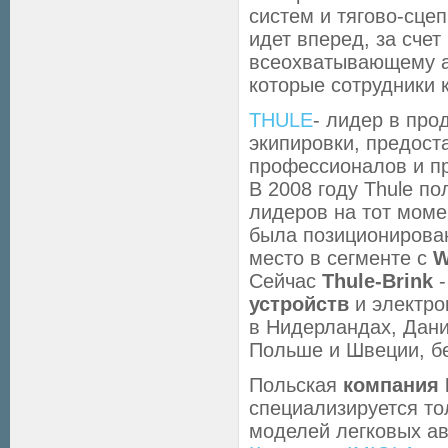
систем и тягово-сце
идет вперед, за сче
всеохватывающему а
которые сотрудники 
THULE
- лидер в про
экипировки, предос
профессионалов и пр
В 2008 году Thule по
лидеров на тот моме
была позиционирован
место в сегменте с
W
Сейчас
Thule-Brink
-
устройств
и электро
в Нидерландах, Дани
Польше и Швеции, б
Польская
компания 
специализируется то
моделей легковых а